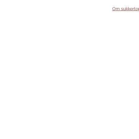
Om sukkertop