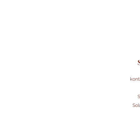
kont
S
Sol