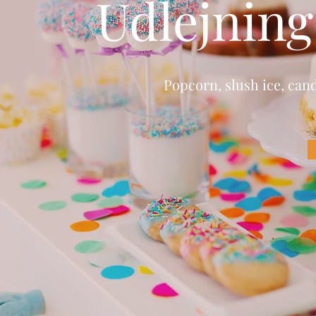
Udlejning
Popcorn, slush ice, can