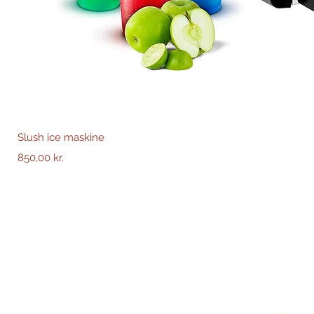
H
Slush ice maskine
Pris
850,00 kr.